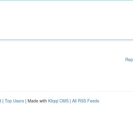
Rep
d
|
Top Users
| Made with
Kliqqi CMS
|
All RSS Feeds