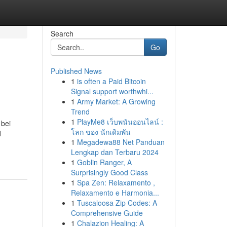
Search
Go
Published News
1
is often a Paid Bitcoin
Signal support worthwhi...
1
Army Market: A Growing
Trend
1
PlayMe8 เว็บพนันออนไลน์ :
 bei
โลก ของ นักเดิมพัน
d
1
Megadewa88 Net Panduan
Lengkap dan Terbaru 2024
1
Goblin Ranger, A
Surprisingly Good Class
1
Spa Zen: Relaxamento ,
Relaxamento e Harmonia...
1
Tuscaloosa Zip Codes: A
Comprehensive Guide
1
Chalazion Healing: A