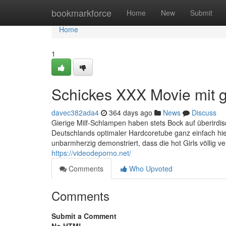
Home
bookmarkforce
Home
New
Submit
Home
1
Schickes XXX Movie mit g
davec382ada4
364 days ago
News
Discuss
Gierige Milf-Schlampen haben stets Bock auf überirdis
Deutschlands optimaler Hardcoretube ganz einfach hi
unbarmherzig demonstriert, dass die hot Girls völlig ve
https://videodeporno.net/
Comments
Who Upvoted
Comments
Submit a Comment