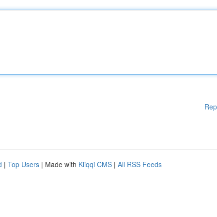
Rep
d
|
Top Users
| Made with
Kliqqi CMS
|
All RSS Feeds