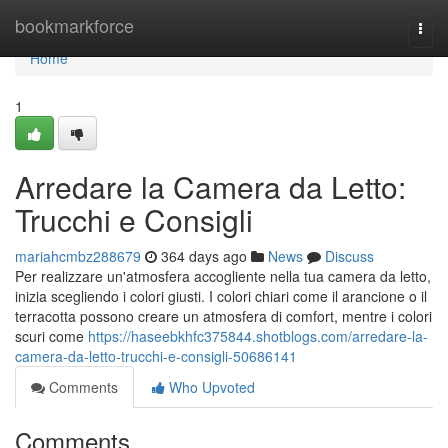
Home
bookmarkforce
Togg
navi
Home
1
Arredare la Camera da Letto:
Trucchi e Consigli
mariahcmbz288679
364 days ago
News
Discuss
Per realizzare un'atmosfera accogliente nella tua camera da letto,
inizia scegliendo i colori giusti. I colori chiari come il arancione o il
terracotta possono creare un atmosfera di comfort, mentre i colori
scuri come
https://haseebkhfc375844.shotblogs.com/arredare-la-
camera-da-letto-trucchi-e-consigli-50686141
Comments
Who Upvoted
Comments