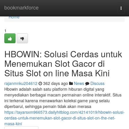
Home
bookmarkforce
Togg
navi
Home
1
HBOWIN: Solusi Cerdas untuk
Menemukan Slot Gacor di
Situs Slot on line Masa Kini
rajanmnku204612
362 days ago
News
Discuss
Hbowin adalah salah satu platform hiburan digital yang
menyediakan berbagai macam permainan online interaktif. Situs
ini terkenal karena menawarkan koleksi game yang selalu
diperbarui, sehingga pemain tidak akan merasa
https://tayarsxm966573.dailyhitblog.com/42141019/hbowin-solusi-
cerdas-untuk-menemukan-slot-gacor-di-situs-slot-on-the-net-
masa-kini