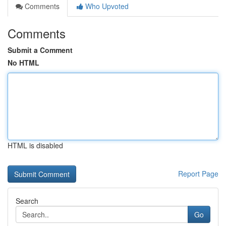
Comments
Who Upvoted
Comments
Submit a Comment
No HTML
HTML is disabled
Report Page
Search
Go