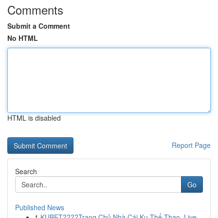
Comments
Submit a Comment
No HTML
HTML is disabled
Report Page
Search
Go
Published News
1
KUBET????️Trang Chủ Nhà Cái Ku Thể Thao, Live