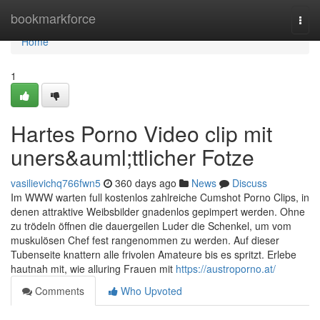
Home
bookmarkforce
Togg
navi
Home
1
Hartes Porno Video clip mit
uners&auml;ttlicher Fotze
vasilievichq766fwn5
360 days ago
News
Discuss
Im WWW warten full kostenlos zahlreiche Cumshot Porno Clips, in
denen attraktive Weibsbilder gnadenlos gepimpert werden. Ohne
zu trödeln öffnen die dauergeilen Luder die Schenkel, um vom
muskulösen Chef fest rangenommen zu werden. Auf dieser
Tubenseite knattern alle frivolen Amateure bis es spritzt. Erlebe
hautnah mit, wie alluring Frauen mit
https://austroporno.at/
Comments
Who Upvoted