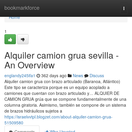
Home
bookmarkforce
Togg
navi
Home
1
Alquiler camion grua sevilla -
An Overview
englandy245ifa1
362 days ago
News
Discuss
Alquiler camion grua con brazo articulado (Baranoa, Atlántico)
Este tipo se caracteriza porque es un equipo acoplado a
camiones que cuentan con brazo articulado y… ALQUIER DE
CAMION GRUA grúa que se compone fundamentalmente de una
columna giratoria. Asimismo, también se compone de un sistema
de brazos hidráulicos sujetos a
https://israelvvtpl.blogzet.com/about-alquiler-camion-grua-
51509580
Comments
Who Upvoted