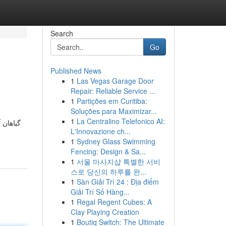
Search
Go
Published News
1
Las Vegas Garage Door
Repair: Reliable Service ...
1
Partições em Curitiba:
Soluções para Maximizar...
1
La Centralino Telefonico AI:
گیاهان 
L'Innovazione ch...
1
Sydney Glass Swimming
Fencing: Design & Sa...
1
서울 마사지샵 특별한 서비
스로 당신의 하루를 완...
1
Sàn Giải Trí 24 : Địa điểm
Giải Trí Số Hàng...
1
Regal Regent Cubes: A
Clay Playing Creation
1
Boutiq Switch: The Ultimate