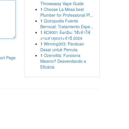
Throwaway Vape Guide
1
Choose La Mesa best
Plumber for Professional Pl...
1
Quiropodia Fuente
Berrocal: Tratamiento Espe...
1
KC9001 ล็อกอิน: วิธีเข้าใช้
งานล่าสุดประจำปี 2024
1
Winning303: Panduan
Dasar untuk Pemula
1
Ozenvitta: Funciona
ort Page
Mesmo? Desvendando a
Eficácia