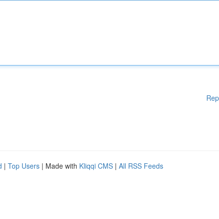
Rep
d
|
Top Users
| Made with
Kliqqi CMS
|
All RSS Feeds