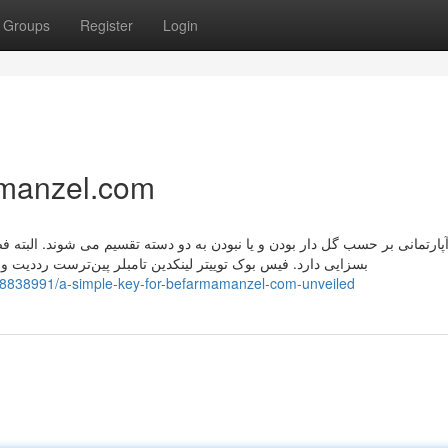
Groups
Register
Login
amanzel.com
آپارتمانی بر حسب گل دار بودن و یا نبودن به دو دسته تقسیم می شوند. البته
بسزایی دارد. فیس بوک توییتر لینکدین ‫تامبلر ‫پین‌ترست ‫رددیت واتس آپ تلگرام چاپ انواع کتابخانه – با کیفیت – ارزان قیمت
/88838991/a-simple-key-for-befarmamanzel-com-unveiled