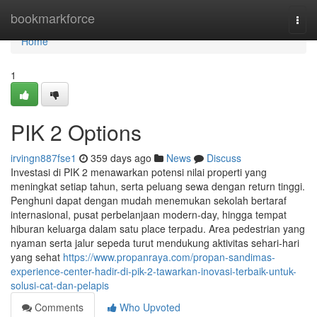
Home
bookmarkforce
Togg
navi
Home
1
PIK 2 Options
irvingn887fse1
359 days ago
News
Discuss
Investasi di PIK 2 menawarkan potensi nilai properti yang
meningkat setiap tahun, serta peluang sewa dengan return tinggi.
Penghuni dapat dengan mudah menemukan sekolah bertaraf
internasional, pusat perbelanjaan modern-day, hingga tempat
hiburan keluarga dalam satu place terpadu. Area pedestrian yang
nyaman serta jalur sepeda turut mendukung aktivitas sehari-hari
yang sehat
https://www.propanraya.com/propan-sandimas-
experience-center-hadir-di-pik-2-tawarkan-inovasi-terbaik-untuk-
solusi-cat-dan-pelapis
Comments
Who Upvoted