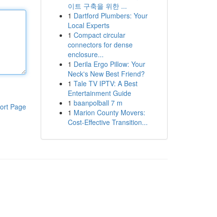
이트 구축을 위한 ...
1
Dartford Plumbers: Your
Local Experts
1
Compact circular
connectors for dense
enclosure...
1
Derila Ergo Pillow: Your
Neck's New Best Friend?
1
Tale TV IPTV: A Best
Entertainment Guide
1
baanpolball 7 m
ort Page
1
Marion County Movers:
Cost-Effective Transition...