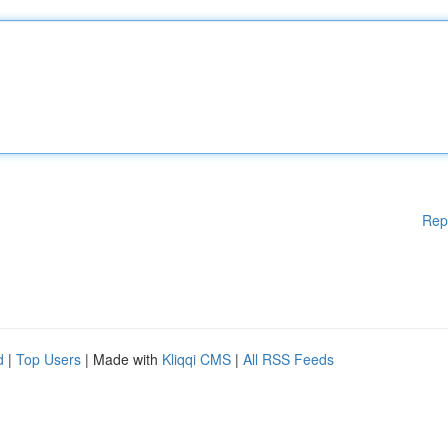
Rep
d
|
Top Users
| Made with
Kliqqi CMS
|
All RSS Feeds