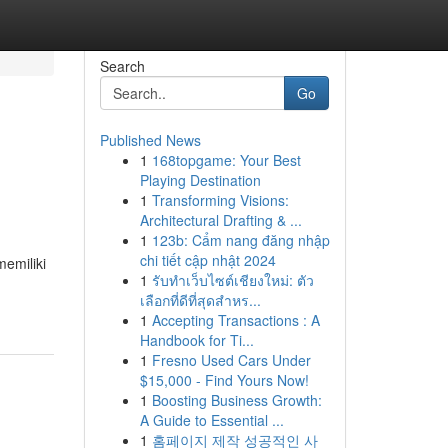
Search
Go
Published News
1
168topgame: Your Best
Playing Destination
1
Transforming Visions:
Architectural Drafting & ...
1
123b: Cẩm nang đăng nhập
chi tiết cập nhật 2024
memiliki
1
รับทำเว็บไซต์เชียงใหม่: ตัว
เลือกที่ดีที่สุดสำหร...
1
Accepting Transactions : A
Handbook for Ti...
1
Fresno Used Cars Under
$15,000 - Find Yours Now!
1
Boosting Business Growth:
A Guide to Essential ...
1
홈페이지 제작 성공적인 사