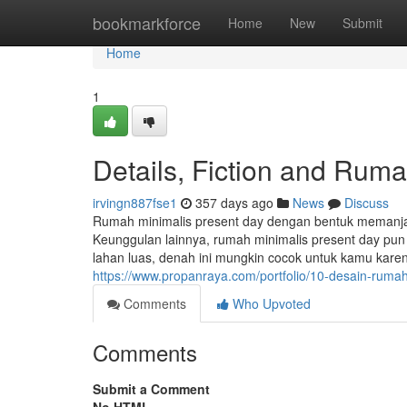
Home
bookmarkforce
Home
New
Submit
Home
1
Details, Fiction and Ruma
irvingn887fse1
357 days ago
News
Discuss
Rumah minimalis present day dengan bentuk memanjang
Keunggulan lainnya, rumah minimalis present day pun m
lahan luas, denah ini mungkin cocok untuk kamu kar
https://www.propanraya.com/portfolio/10-desain-ruma
Comments
Who Upvoted
Comments
Submit a Comment