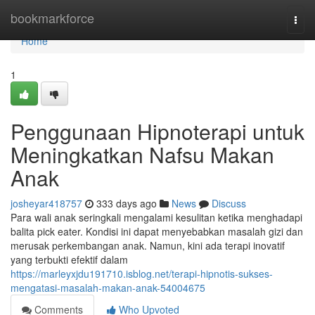
Home
bookmarkforce
Togg
navi
Home
1
Penggunaan Hipnoterapi untuk
Meningkatkan Nafsu Makan
Anak
josheyar418757
333 days ago
News
Discuss
Para wali anak seringkali mengalami kesulitan ketika menghadapi
balita pick eater. Kondisi ini dapat menyebabkan masalah gizi dan
merusak perkembangan anak. Namun, kini ada terapi inovatif
yang terbukti efektif dalam
https://marleyxjdu191710.isblog.net/terapi-hipnotis-sukses-
mengatasi-masalah-makan-anak-54004675
Comments
Who Upvoted