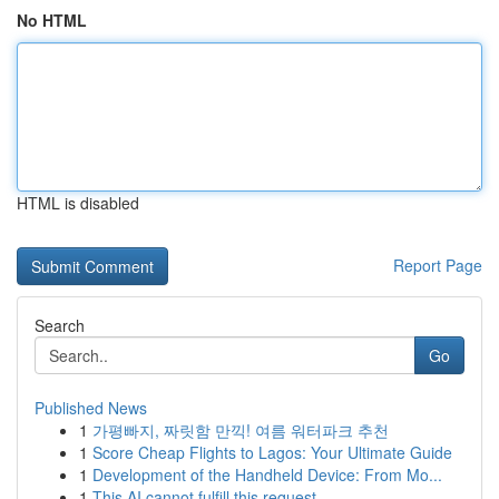
No HTML
HTML is disabled
Report Page
Search
Go
Published News
1
가평빠지, 짜릿함 만끽! 여름 워터파크 추천
1
Score Cheap Flights to Lagos: Your Ultimate Guide
1
Development of the Handheld Device: From Mo...
1
This AI cannot fulfill this request .