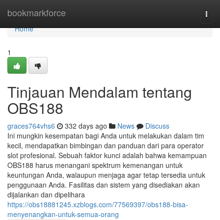
Home
bookmarkforce
Togg
navi
Home
1
Tinjauan Mendalam tentang
OBS188
graces764vhs6
332 days ago
News
Discuss
Ini mungkin kesempatan bagi Anda untuk melakukan dalam tim
kecil, mendapatkan bimbingan dan panduan dari para operator
slot profesional. Sebuah faktor kunci adalah bahwa kemampuan
OBS188 harus menangani spektrum kemenangan untuk
keuntungan Anda, walaupun menjaga agar tetap tersedia untuk
penggunaan Anda. Fasilitas dan sistem yang disediakan akan
dijalankan dan dipelihara
https://obs18881245.xzblogs.com/77569397/obs188-bisa-
menyenangkan-untuk-semua-orang