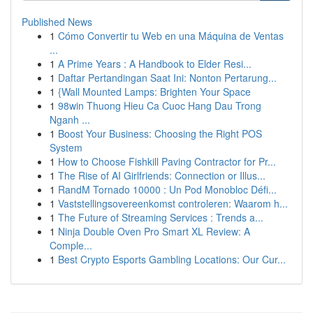
Published News
1
Cómo Convertir tu Web en una Máquina de Ventas
...
1
A Prime Years : A Handbook to Elder Resi...
1
Daftar Pertandingan Saat Ini: Nonton Pertarung...
1
{Wall Mounted Lamps: Brighten Your Space
1
98win Thuong Hieu Ca Cuoc Hang Dau Trong
Nganh ...
1
Boost Your Business: Choosing the Right POS
System
1
How to Choose Fishkill Paving Contractor for Pr...
1
The Rise of AI Girlfriends: Connection or Illus...
1
RandM Tornado 10000 : Un Pod Monobloc Défi...
1
Vaststellingsovereenkomst controleren: Waarom h...
1
The Future of Streaming Services : Trends a...
1
Ninja Double Oven Pro Smart XL Review: A
Comple...
1
Best Crypto Esports Gambling Locations: Our Cur...