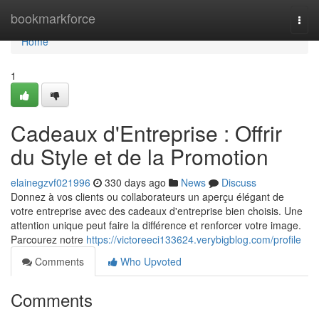
Home
bookmarkforce
Togg
navi
Home
1
Cadeaux d'Entreprise : Offrir
du Style et de la Promotion
elainegzvf021996
330 days ago
News
Discuss
Donnez à vos clients ou collaborateurs un aperçu élégant de
votre entreprise avec des cadeaux d'entreprise bien choisis. Une
attention unique peut faire la différence et renforcer votre image.
Parcourez notre
https://victoreeci133624.verybigblog.com/profile
Comments
Who Upvoted
Comments