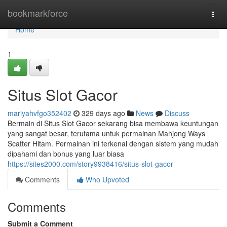
Home
bookmarkforce
Togg
navi
Home
1
Situs Slot Gacor
mariyahvfgo352402
329 days ago
News
Discuss
Bermain di Situs Slot Gacor sekarang bisa membawa keuntungan
yang sangat besar, terutama untuk permainan Mahjong Ways
Scatter Hitam. Permainan ini terkenal dengan sistem yang mudah
dipahami dan bonus yang luar biasa
https://sites2000.com/story9938416/situs-slot-gacor
Comments
Who Upvoted
Comments
Submit a Comment