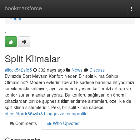
Home
bookmarkforce
Togg
navi
Home
1
Split Klimalar
alicek542sfq5
332 days ago
News
Discuss
Evinizde Dört Mevsim Konfor: Neden Bir split klima Sahibi
Olmalısınız? Modern evlerimizde artık sadece barınma ihtiyacımızı
karşılamakla kalmıyor, aynı zamanda yaşam kalitemizi artıran ve
konfor sunan alanlar arıyoruz. Bu konforu sağlayan en önemli
cihazlardan biri de şüphesiz iklimlendirme sistemleri, özellikle de
split klima sistemleridir. Peki, bir split klima sadece
https://fordr864ylx8.bloggazzo.com/profile
Comments
Who Upvoted
Comments