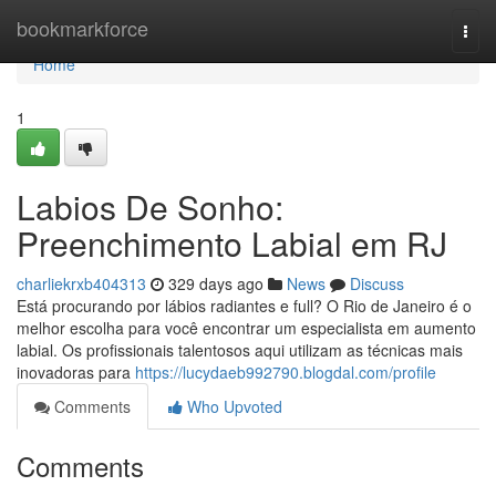
Home
bookmarkforce
Togg
navi
Home
1
Labios De Sonho:
Preenchimento Labial em RJ
charliekrxb404313
329 days ago
News
Discuss
Está procurando por lábios radiantes e full? O Rio de Janeiro é o
melhor escolha para você encontrar um especialista em aumento
labial. Os profissionais talentosos aqui utilizam as técnicas mais
inovadoras para
https://lucydaeb992790.blogdal.com/profile
Comments
Who Upvoted
Comments