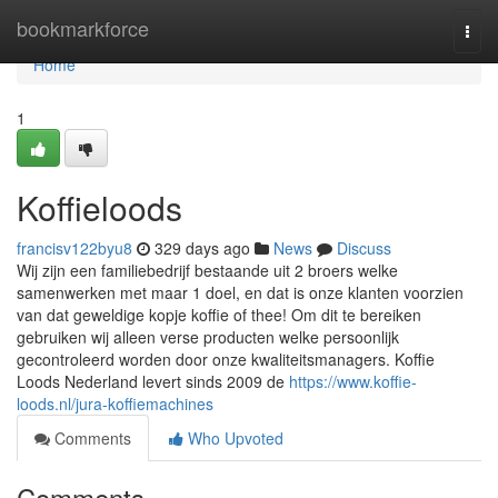
Home
bookmarkforce
Togg
navi
Home
1
Koffieloods
francisv122byu8
329 days ago
News
Discuss
Wij zijn een familiebedrijf bestaande uit 2 broers welke
samenwerken met maar 1 doel, en dat is onze klanten voorzien
van dat geweldige kopje koffie of thee! Om dit te bereiken
gebruiken wij alleen verse producten welke persoonlijk
gecontroleerd worden door onze kwaliteitsmanagers. Koffie
Loods Nederland levert sinds 2009 de
https://www.koffie-
loods.nl/jura-koffiemachines
Comments
Who Upvoted
Comments