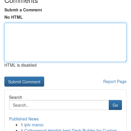
Submit a Comment
No HTML
HTML is disabled
Report Page
Search
Go
Published News
1
iptv maroc
1
Cottonwood Heights best Deck Builder for Custom...