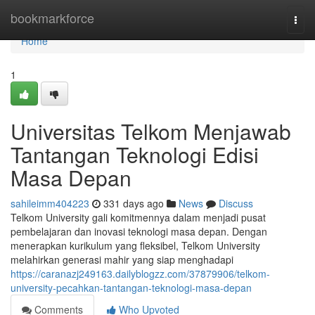
Home
bookmarkforce
Togg
navi
Home
1
Universitas Telkom Menjawab
Tantangan Teknologi Edisi
Masa Depan
sahileimm404223
331 days ago
News
Discuss
Telkom University gali komitmennya dalam menjadi pusat
pembelajaran dan inovasi teknologi masa depan. Dengan
menerapkan kurikulum yang fleksibel, Telkom University
melahirkan generasi mahir yang siap menghadapi
https://caranazj249163.dailyblogzz.com/37879906/telkom-
university-pecahkan-tantangan-teknologi-masa-depan
Comments
Who Upvoted