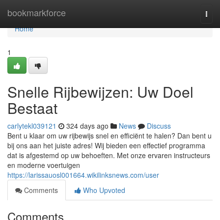
Home
bookmarkforce
Togg
navi
Home
1
Snelle Rijbewijzen: Uw Doel
Bestaat
carlytekl039121
324 days ago
News
Discuss
Bent u klaar om uw rijbewijs snel en efficiënt te halen? Dan bent u
bij ons aan het juiste adres! Wij bieden een effectief programma
dat is afgestemd op uw behoeften. Met onze ervaren instructeurs
en moderne voertuigen
https://larissauosl001664.wikilinksnews.com/user
Comments
Who Upvoted
Comments