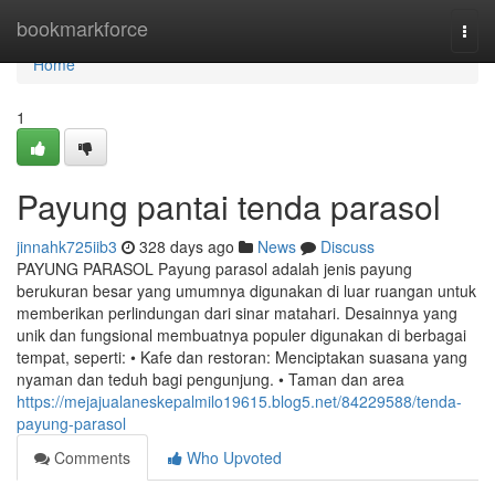
Home
bookmarkforce
Togg
navi
Home
1
Payung pantai tenda parasol
jinnahk725iib3
328 days ago
News
Discuss
PAYUNG PARASOL Payung parasol adalah jenis payung
berukuran besar yang umumnya digunakan di luar ruangan untuk
memberikan perlindungan dari sinar matahari. Desainnya yang
unik dan fungsional membuatnya populer digunakan di berbagai
tempat, seperti: • Kafe dan restoran: Menciptakan suasana yang
nyaman dan teduh bagi pengunjung. • Taman dan area
https://mejajualaneskepalmilo19615.blog5.net/84229588/tenda-
payung-parasol
Comments
Who Upvoted