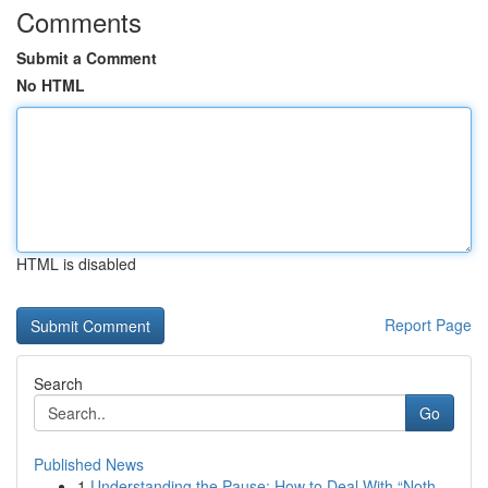
Comments
Submit a Comment
No HTML
HTML is disabled
Report Page
Search
Go
Published News
1
Understanding the Pause: How to Deal With “Noth...