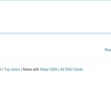
Rep
d
|
Top Users
| Made with
Kliqqi CMS
|
All RSS Feeds