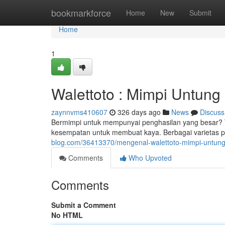
Home
bookmarkforce
Home
New
Submit
Home
1
Walettoto : Mimpi Untung
zaynnvms410607
326 days ago
News
Discuss
Bermimpi untuk mempunyai penghasilan yang besar? To
kesempatan untuk membuat kaya. Berbagai varietas pe
blog.com/36413370/mengenal-walettoto-mimpi-untung
Comments
Who Upvoted
Comments
Submit a Comment
No HTML