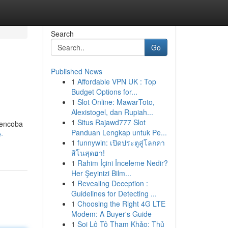
Search
Go
Published News
1
Affordable VPN UK : Top
Budget Options for...
1
Slot Online: MawarToto,
Alexistogel, dan Rupiah...
1
Situs Rajawd777 Slot
mencoba
Panduan Lengkap untuk Pe...
e-
1
funnywin: เปิดประตูสู่โลกคา
สิโนสุดฮา!
1
Rahim İçini İnceleme Nedir?
Her Şeyinizi Bilm...
1
Revealing Deception :
Guidelines for Detecting ...
1
Choosing the Right 4G LTE
Modem: A Buyer's Guide
1
Soi Lô Tô Tham Khảo: Thủ