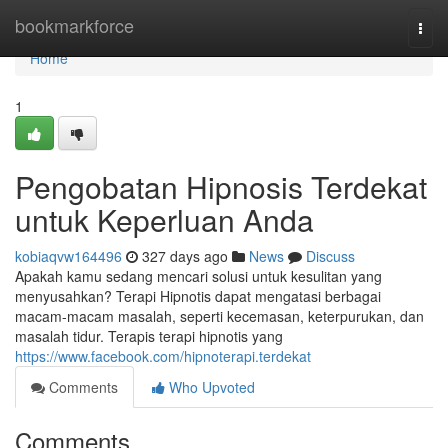
Home
bookmarkforce
Togg
navi
Home
1
Pengobatan Hipnosis Terdekat
untuk Keperluan Anda
kobiaqvw164496
327 days ago
News
Discuss
Apakah kamu sedang mencari solusi untuk kesulitan yang
menyusahkan? Terapi Hipnotis dapat mengatasi berbagai
macam-macam masalah, seperti kecemasan, keterpurukan, dan
masalah tidur. Terapis terapi hipnotis yang
https://www.facebook.com/hipnoterapi.terdekat
Comments
Who Upvoted
Comments