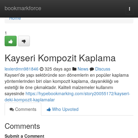
Home
bookmarkforce
Togg
navi
Home
1
Kayseri Kompozit Kaplama
lexierdmn981846
325 days ago
News
Discuss
Kayseri’de yapı sektöründe son dönemlerin en popüler kaplama
yöntemlerinden biri olan kompozit kaplama, dayanıklılığı ve
estetiği ile öne çıkmaktadır. Kaliteli malzemeler kullanımı
sayesinde
https://hypebookmarking.com/story20055172/kayseri-
deki-kompozit-kaplamalar
Comments
Who Upvoted
Comments
Submit a Comment