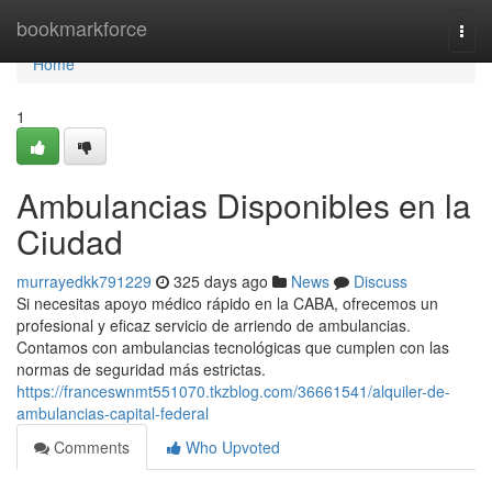
Home
bookmarkforce
Togg
navi
Home
1
Ambulancias Disponibles en la
Ciudad
murrayedkk791229
325 days ago
News
Discuss
Si necesitas apoyo médico rápido en la CABA, ofrecemos un
profesional y eficaz servicio de arriendo de ambulancias.
Contamos con ambulancias tecnológicas que cumplen con las
normas de seguridad más estrictas.
https://franceswnmt551070.tkzblog.com/36661541/alquiler-de-
ambulancias-capital-federal
Comments
Who Upvoted