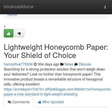
Home
bookmarkforce
Togg
navi
Home
1
Lightweight Honeycomb Paper:
Your Shield of Choice
hamzaftvw779936
304 days ago
News
Discuss
Searching for a strong protection solution that won't weigh down
your deliveries? Look no further than honeycomb paper! This
innovative product boasts a remarkable structure of hexagonal
cells, offering excellent
https://anniebpsm726791.affiliatblogger.com/88694134/honeycomb-
paper-a-new-standard-in-light-weight-shielding
Comments
Who Upvoted