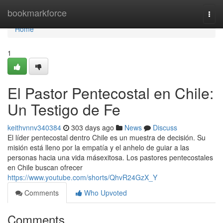
Home
bookmarkforce
Togg
navi
Home
1
El Pastor Pentecostal en Chile:
Un Testigo de Fe
keithvnnv340384
303 days ago
News
Discuss
El líder pentecostal dentro Chile es un muestra de decisión. Su
misión está lleno por la empatía y el anhelo de guiar a las
personas hacia una vida másexitosa. Los pastores pentecostales
en Chile buscan ofrecer
https://www.youtube.com/shorts/QhvR24GzX_Y
Comments
Who Upvoted
Comments