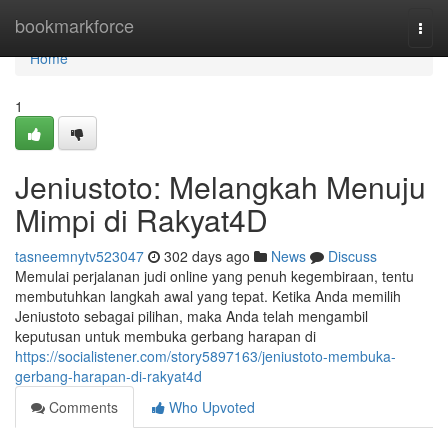
Home
bookmarkforce
Togg
navi
Home
1
Jeniustoto: Melangkah Menuju
Mimpi di Rakyat4D
tasneemnytv523047
302 days ago
News
Discuss
Memulai perjalanan judi online yang penuh kegembiraan, tentu
membutuhkan langkah awal yang tepat. Ketika Anda memilih
Jeniustoto sebagai pilihan, maka Anda telah mengambil
keputusan untuk membuka gerbang harapan di
https://socialistener.com/story5897163/jeniustoto-membuka-
gerbang-harapan-di-rakyat4d
Comments
Who Upvoted