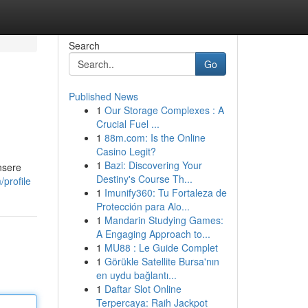
Search
Go
Published News
1
Our Storage Complexes : A
Crucial Fuel ...
1
88m.com: Is the Online
Casino Legit?
1
Bazi: Discovering Your
nsere
Destiny's Course Th...
profile
1
Imunify360: Tu Fortaleza de
Protección para Alo...
1
Mandarin Studying Games:
A Engaging Approach to...
1
MU88 : Le Guide Complet
1
Görükle Satellite Bursa'nın
en uydu bağlantı...
1
Daftar Slot Online
Terpercaya: Raih Jackpot