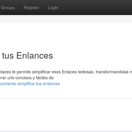
Groups
Register
Login
a tus Enlances
s
aces te permite simplificar esos Enlaces tediosas, transformandolas 
ar urls concisos y fáciles de
ortante-simplifica-tus-enlances