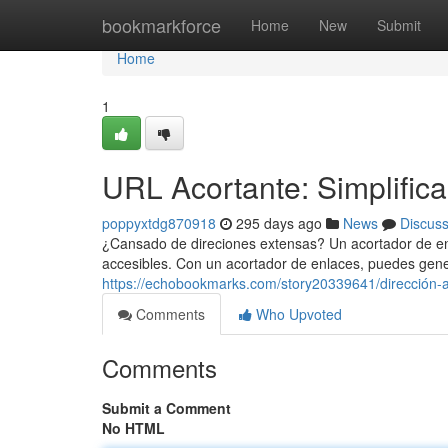
Home
bookmarkforce
Home
New
Submit
Home
1
URL Acortante: Simplific
poppyxtdg870918
295 days ago
News
Discus
¿Cansado de direciones extensas? Un acortador de enl
accesibles. Con un acortador de enlaces, puedes gener
https://echobookmarks.com/story20339641/dirección-ac
Comments
Who Upvoted
Comments
Submit a Comment
No HTML