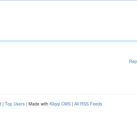
Rep
d
|
Top Users
| Made with
Kliqqi CMS
|
All RSS Feeds