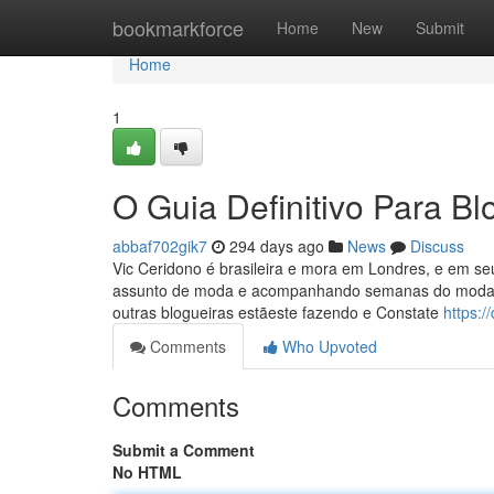
Home
bookmarkforce
Home
New
Submit
Home
1
O Guia Definitivo Para Bl
abbaf702gik7
294 days ago
News
Discuss
Vic Ceridono é brasileira e mora em Londres, e em se
assunto de moda e acompanhando semanas do moda ao
outras blogueiras estãeste fazendo e Constate
https:
Comments
Who Upvoted
Comments
Submit a Comment
No HTML