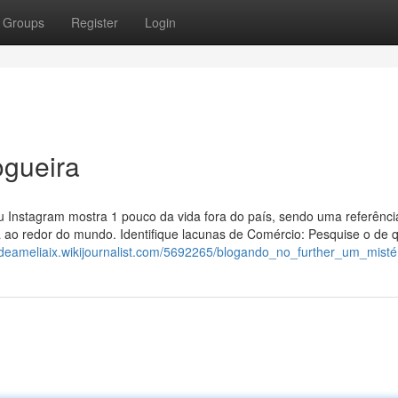
Groups
Register
Login
ogueira
u Instagram mostra 1 pouco da vida fora do país, sendo uma referênci
 redor do mundo. Identifique lacunas de Comércio: Pesquise o de 
//deameliaix.wikijournalist.com/5692265/blogando_no_further_um_misté