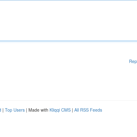
Rep
d
|
Top Users
| Made with
Kliqqi CMS
|
All RSS Feeds