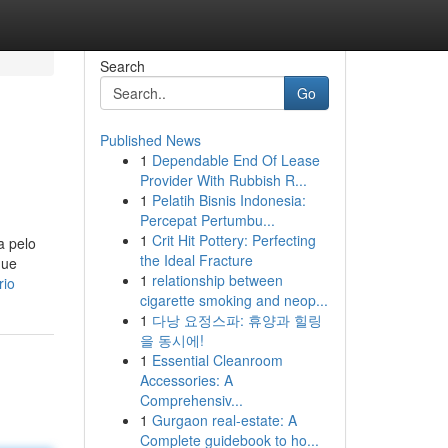
Search
Go
Published News
1
Dependable End Of Lease
Provider With Rubbish R...
1
Pelatih Bisnis Indonesia:
Percepat Pertumbu...
1
Crit Hit Pottery: Perfecting
a pelo
the Ideal Fracture
que
1
relationship between
rio
cigarette smoking and neop...
1
다낭 요정스파: 휴양과 힐링
을 동시에!
1
Essential Cleanroom
Accessories: A
Comprehensiv...
1
Gurgaon real-estate: A
Complete guidebook to ho...