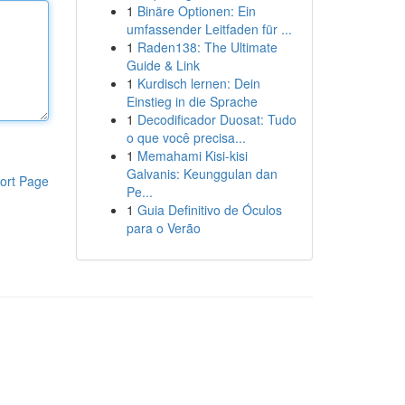
1
Binäre Optionen: Ein
umfassender Leitfaden für ...
1
Raden138: The Ultimate
Guide & Link
1
Kurdisch lernen: Dein
Einstieg in die Sprache
1
Decodificador Duosat: Tudo
o que você precisa...
1
Memahami Kisi-kisi
Galvanis: Keunggulan dan
ort Page
Pe...
1
Guia Definitivo de Óculos
para o Verão