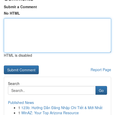
Submit a Comment
No HTML
HTML is disabled
Report Page
Search
Go
Published News
1
123b: Hướng Dẫn Đăng Nhập Chi Tiết & Mới Nhất
1
WinAZ: Your Top Arizona Resource