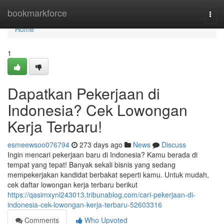
Home
bookmarkforce
Togg
navi
Home
1
Dapatkan Pekerjaan di
Indonesia? Cek Lowongan
Kerja Terbaru!
esmeewsoo076794
273 days ago
News
Discuss
Ingin mencari pekerjaan baru di Indonesia? Kamu berada di
tempat yang tepat! Banyak sekali bisnis yang sedang
mempekerjakan kandidat berbakat seperti kamu. Untuk mudah,
cek daftar lowongan kerja terbaru berikut
https://qasimxynl243013.tribunablog.com/cari-pekerjaan-di-
indonesia-cek-lowongan-kerja-terbaru-52603316
Comments
Who Upvoted