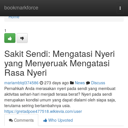
Home
bookmarkforce
Togg
navi
Home
1
Sakit Sendi: Mengatasi Nyeri
yang Menyeruak Mengatasi
Rasa Nyeri
mariambtqt374586
273 days ago
News
Discuss
Pernahkah Anda merasakan nyeri pada sendi yang membuat
aktivitas sehari-hari menjadi terasa berat? Nyeri pada sendi
merupakan kondisi umum yang dapat dialami oleh siapa saja,
terutama seiring bertambahnya usia.
https://gretadpoe477518.wikievia.com/user
Comments
Who Upvoted