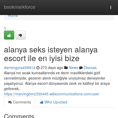
Home
bookmarkforce
Togg
navi
Home
1
alanya seks isteyen alanya
escort ile en iyisi bize
darrengycs458914
273 days ago
News
Discuss
Alanya’nın sıcak kumsallarında ve derin maviliklerdeki gizli
cennetimizde, gecenin alımlı müziğiyle unutulmaz deneyimler
yaşatıyoruz. Alanya escort dünyasında zevk ve kaliteyi bir araya
getirerek,
https://marvingbmz330445.wikicommunications.com/user
Comments
Who Upvoted
Comments