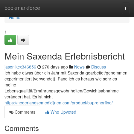
Home
bookmarkforce
Togg
navi
Home
1
Mein Saxenda Erlebnisbericht
jasonlkcx346856
270 days ago
News
Discuss
Ich habe etwas über ein Jahr mit Saxenda gearbeitet/genommen|
experimentiert |verwendet}. Fand ich es heraus wie sehr es
meine
Lebensqualität/Ernährungsgewohnheiten/Gewichtsabnahme
verändert hat. Es ist nicht
https://nederlandsemedicijnen.com/product/buprenorfine/
Comments
Who Upvoted
Comments