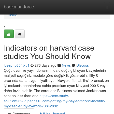
Home
bookmarkforce
Togg
navi
Home
1
Indicators on harvard case
studies You Should Know
josephp604txu1
273 days ago
News
Discuss
Çoğu oyun ve yayın donanımında olduğu gibi oyun klavyelerinin
maliyeti seçtiğiniz modele göre değişiklik gösterebilir. fifty $
civarında daha uygun fiyatlı oyun klavyeleri bulabilirsiniz ancak en
iyi mekanik anahtarlara sahip premium oyun klavyesi 200 $ veya
daha fazla olabilir. The coroner’s Business claimed Jenkins was
shot no less than one
https://case-study-
solution23285.pages10.com/getting-my-pay-someone-to-write-
my-case-study-to-work-73642092
Comments
Who Upvoted