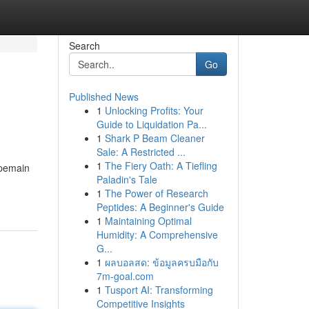
Search
Go
Published News
1
Unlocking Profits: Your
Guide to Liquidation Pa...
1
Shark P Beam Cleaner
Sale: A Restricted ...
1
The Fiery Oath: A Tiefling
 pemain
Paladin's Tale
1
The Power of Research
Peptides: A Beginner's Guide
1
Maintaining Optimal
Humidity: A Comprehensive
G...
1
ผลบอลสด: ข้อมูลครบมือกับ
7m-goal.com
1
Tusport AI: Transforming
Competitive Insights