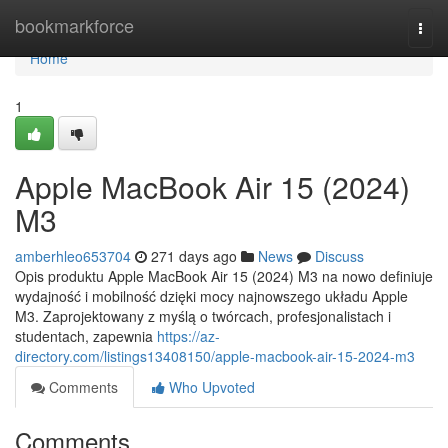
Home
bookmarkforce
Togg
navi
Home
1
Apple MacBook Air 15 (2024)
M3
amberhleo653704
271 days ago
News
Discuss
Opis produktu Apple MacBook Air 15 (2024) M3 na nowo definiuje
wydajność i mobilność dzięki mocy najnowszego układu Apple
M3. Zaprojektowany z myślą o twórcach, profesjonalistach i
studentach, zapewnia
https://az-
directory.com/listings13408150/apple-macbook-air-15-2024-m3
Comments
Who Upvoted
Comments