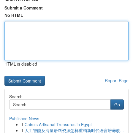
Submit a Comment
No HTML
HTML is disabled
Report Page
Search
Go
Published News
1
Cairo's Artisanal Treasures in Egypt
1
人工智能及海量语料资源怎样重构新时代语言培养改...