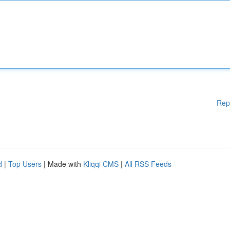
Rep
d
|
Top Users
| Made with
Kliqqi CMS
|
All RSS Feeds