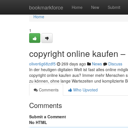
Home
bookmarkforce
Home
New
Submit
Home
1
copyright online kaufen – 
oliver6g68zdf5
269 days ago
News
Discuss
In der heutigen digitalen Welt ist fast alles online m
copyright online kaufen aus? Immer mehr Menschen su
zu können, ohne lange Wartezeiten und komplizierte
Comments
Who Upvoted
Comments
Submit a Comment
No HTML