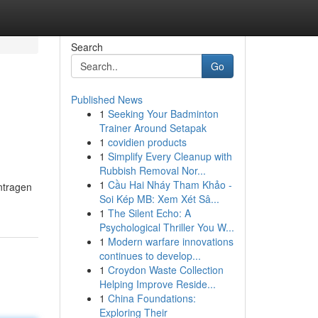
Search
Go
Published News
1
Seeking Your Badminton
Trainer Around Setapak
1
covidien products
1
Simplify Every Cleanup with
Rubbish Removal Nor...
1
Cầu Hai Nháy Tham Khảo -
ntragen
Soi Kép MB: Xem Xét Sâ...
1
The Silent Echo: A
Psychological Thriller You W...
1
Modern warfare innovations
continues to develop...
1
Croydon Waste Collection
Helping Improve Reside...
1
China Foundations:
Exploring Their