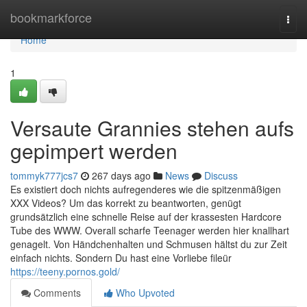
Home
bookmarkforce
Togg
navi
Home
1
Versaute Grannies stehen aufs
gepimpert werden
tommyk777jcs7
267 days ago
News
Discuss
Es existiert doch nichts aufregenderes wie die spitzenmäßigen
XXX Videos? Um das korrekt zu beantworten, genügt
grundsätzlich eine schnelle Reise auf der krassesten Hardcore
Tube des WWW. Overall scharfe Teenager werden hier knallhart
genagelt. Von Händchenhalten und Schmusen hältst du zur Zeit
einfach nichts. Sondern Du hast eine Vorliebe fileür
https://teeny.pornos.gold/
Comments
Who Upvoted