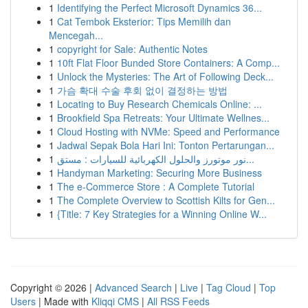
1
Identifying the Perfect Microsoft Dynamics 36...
1
Cat Tembok Eksterior: Tips Memilih dan
Mencegah...
1
copyright for Sale: Authentic Notes
1
10ft Flat Floor Bunded Store Containers: A Comp...
1
Unlock the Mysteries: The Art of Following Deck...
1
가슴 확대 수술 후회 없이 결정하는 방법
1
Locating to Buy Research Chemicals Online: ...
1
Brookfield Spa Retreats: Your Ultimate Wellnes...
1
Cloud Hosting with NVMe: Speed and Performance
1
Jadwal Sepak Bola Hari Ini: Tonton Pertarungan...
1
نور موتورز والحلول الكهربائية للسيارات : مستق...
1
Handyman Marketing: Securing More Business
1
The e-Commerce Store : A Complete Tutorial
1
The Complete Overview to Scottish Kilts for Gen...
1
{Title: 7 Key Strategies for a Winning Online W...
Copyright © 2026 |
Advanced Search
|
Live
|
Tag Cloud
|
Top
Users
| Made with
Kliqqi CMS
|
All RSS Feeds