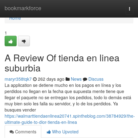
Home
bookmarkforce
Togg
navi
Home
1
A Review Of tienda en linea
suburbia
maryr358tqk7
262 days ago
News
Discuss
La application se detiene mucho en los pagos en línea y los
perdidos no llegan en la fecha que supuesta mente tiene que
llegar el paquete no se entregan los pedidos, todo lo demás está
muy bien solo les falla su servidor, y lo de los perdidos. Ya
busques vender
https://walmarttiendaenlinea20741.spintheblog.com/38784929/the-
ultimate-guide-to-dior-tienda-en-linea
Comments
Who Upvoted