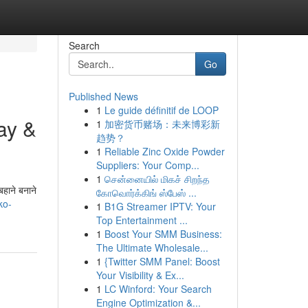
Search
Go
Published News
1
Le guide définitif de LOOP
ay &
1
加密货币赌场：未来博彩新
趋势？
1
Reliable Zinc Oxide Powder
Suppliers: Your Comp...
1
சென்னையில் மிகச் சிறந்த
बहाने बनाने
கோவொர்க்கிங் ஸ்பேஸ் ...
ko-
1
B1G Streamer IPTV: Your
Top Entertainment ...
1
Boost Your SMM Business:
The Ultimate Wholesale...
1
{Twitter SMM Panel: Boost
Your Visibility & Ex...
1
LC Winford: Your Search
Engine Optimization &...