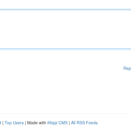
Rep
d
|
Top Users
| Made with
Kliqqi CMS
|
All RSS Feeds