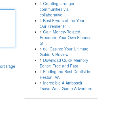
1
Creating stronger
communities via
collaborative...
1
Best Fryers of the Year :
Our Premier Pi...
1
Gain Money-Related
Freedom: Your Own Finance
St...
1
88i Casino: Your Ultimate
Guide & Review
1
Download Quick Memory
Editor: Free and Fast
ort Page
1
Finding the Best Dentist in
Reston, VA
1
Incredible A Amboseli
Tsavo West Game Adventure