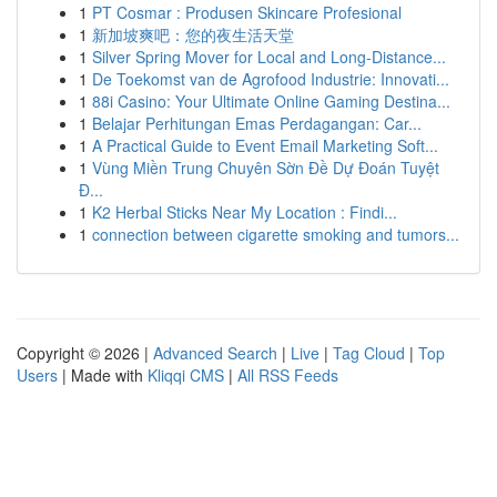
1
PT Cosmar : Produsen Skincare Profesional
1
新加坡爽吧：您的夜生活天堂
1
Silver Spring Mover for Local and Long-Distance...
1
De Toekomst van de Agrofood Industrie: Innovati...
1
88i Casino: Your Ultimate Online Gaming Destina...
1
Belajar Perhitungan Emas Perdagangan: Car...
1
A Practical Guide to Event Email Marketing Soft...
1
Vùng Miền Trung Chuyên Sờn Đề Dự Đoán Tuyệt
Đ...
1
K2 Herbal Sticks Near My Location : Findi...
1
connection between cigarette smoking and tumors...
Copyright © 2026 |
Advanced Search
|
Live
|
Tag Cloud
|
Top
Users
| Made with
Kliqqi CMS
|
All RSS Feeds