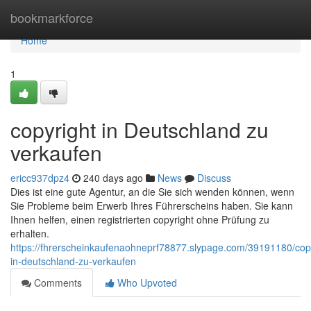
Home
bookmarkforce
Home
1
copyright in Deutschland zu
verkaufen
ericc937dpz4
240 days ago
News
Discuss
Dies ist eine gute Agentur, an die Sie sich wenden können, wenn
Sie Probleme beim Erwerb Ihres Führerscheins haben. Sie kann
Ihnen helfen, einen registrierten copyright ohne Prüfung zu
erhalten.
https://fhrerscheinkaufenaohneprf78877.slypage.com/39191180/copy
in-deutschland-zu-verkaufen
Comments
Who Upvoted