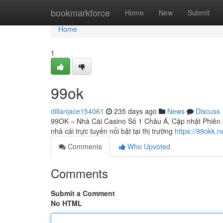
Home
bookmarkforce
Home
New
Submit
Home
1
99ok
dillanjace154061
235 days ago
News
Discuss
99OK – Nhà Cái Casino Số 1 Châu Á, Cập nhật Phiên b
nhà cái trực tuyến nổi bật tại thị trường
https://99okk.n
Comments
Who Upvoted
Comments
Submit a Comment
No HTML