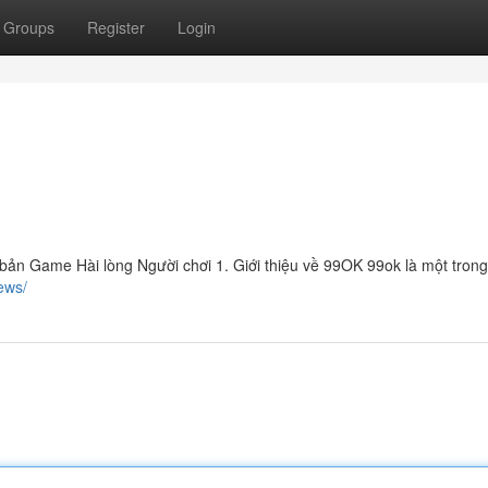
Groups
Register
Login
ản Game Hài lòng Người chơi 1. Giới thiệu về 99OK 99ok là một tron
ews/