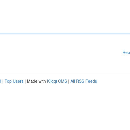
Rep
d
|
Top Users
| Made with
Kliqqi CMS
|
All RSS Feeds