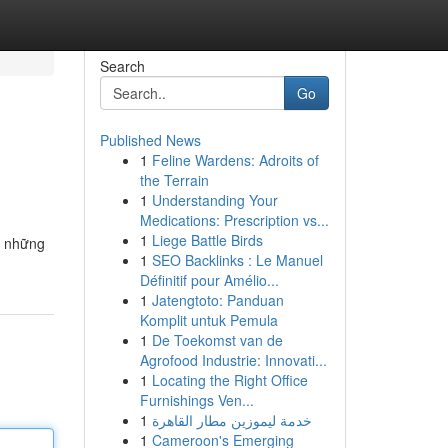
Search
Go
Published News
1
Feline Wardens: Adroits of
the Terrain
1
Understanding Your
Medications: Prescription vs...
1
Liege Battle Birds
g những
1
SEO Backlinks : Le Manuel
Définitif pour Amélio...
1
Jatengtoto: Panduan
Komplit untuk Pemula
1
De Toekomst van de
Agrofood Industrie: Innovati...
1
Locating the Right Office
Furnishings Ven...
1
خدمة ليموزين مطار القاهرة
1
Cameroon's Emerging