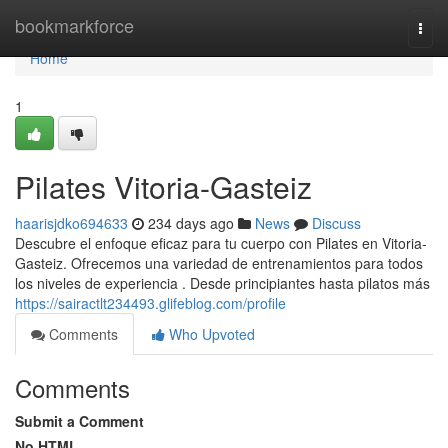
Home
bookmarkforce
Togg
navi
Home
1
Pilates Vitoria-Gasteiz
haarisjdko694633
234 days ago
News
Discuss
Descubre el enfoque eficaz para tu cuerpo con Pilates en Vitoria-
Gasteiz. Ofrecemos una variedad de entrenamientos para todos
los niveles de experiencia . Desde principiantes hasta pilatos más
https://sairactlt234493.glifeblog.com/profile
Comments
Who Upvoted
Comments
Submit a Comment
No HTML