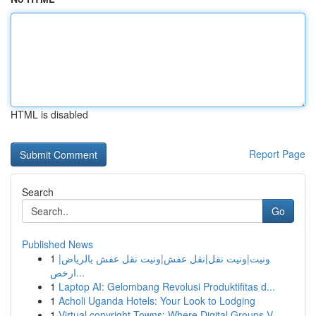
HTML is disabled
Report Page
Search
Go
Published News
1
ونيت|ونيت نقل|نقل عفش|ونيت نقل عفش بالرياض|
ارخص...
1
Laptop AI: Gelombang Revolusi Produktifitas d...
1
Acholi Uganda Hotels: Your Look to Lodging
1
Virtual copyright Towns: Where Digital Groups V...