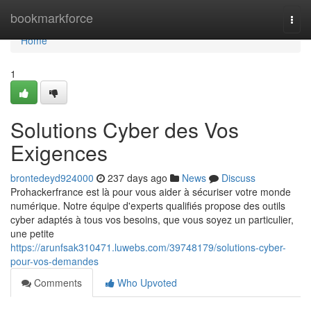
Home
bookmarkforce
Togg
navi
Home
1
Solutions Cyber des Vos
Exigences
brontedeyd924000
237 days ago
News
Discuss
Prohackerfrance est là pour vous aider à sécuriser votre monde
numérique. Notre équipe d'experts qualifiés propose des outils
cyber adaptés à tous vos besoins, que vous soyez un particulier,
une petite
https://arunfsak310471.luwebs.com/39748179/solutions-cyber-
pour-vos-demandes
Comments
Who Upvoted