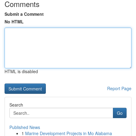
Comments
Submit a Comment
No HTML
HTML is disabled
Report Page
Search
Go
Published News
1
Marine Development Projects in Mo Alabama