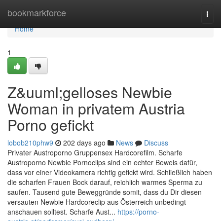
Home
bookmarkforce
Togg
navi
Home
1
Z&uuml;gelloses Newbie
Woman in privatem Austria
Porno gefickt
lobob210phw9
202 days ago
News
Discuss
Privater Austroporno Gruppensex Hardcorefilm. Scharfe
Austroporno Newbie Pornoclips sind ein echter Beweis dafür,
dass vor einer Videokamera richtig gefickt wird. Schließlich haben
die scharfen Frauen Bock darauf, reichlich warmes Sperma zu
saufen. Tausend gute Beweggründe somit, dass du Dir diesen
versauten Newbie Hardcoreclip aus Österreich unbedingt
anschauen solltest. Scharfe Aust...
https://porno-