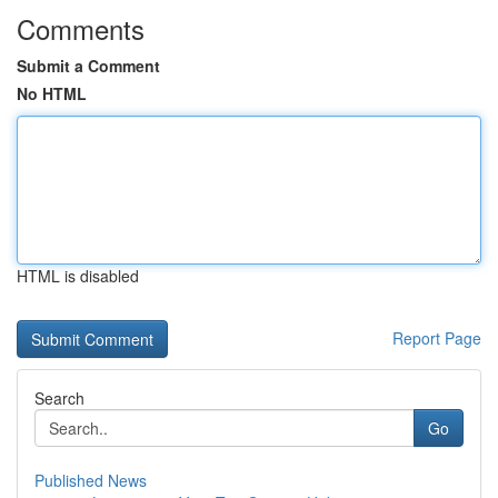
Comments
Submit a Comment
No HTML
HTML is disabled
Report Page
Search
Go
Published News